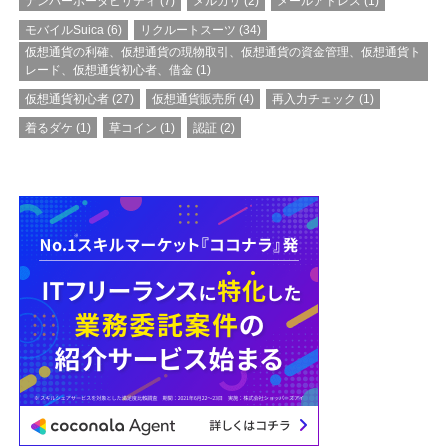
ナンバーポータビリティ
(7)
メルカリ
(2)
メールアドレス
(1)
モバイルSuica
(6)
リクルートスーツ
(34)
仮想通貨の利確、仮想通貨の現物取引、仮想通貨の資金管理、仮想通貨ト
レード、仮想通貨初心者、借金
(1)
仮想通貨初心者
(27)
仮想通貨販売所
(4)
再入力チェック
(1)
着るダケ
(1)
草コイン
(1)
認証
(2)