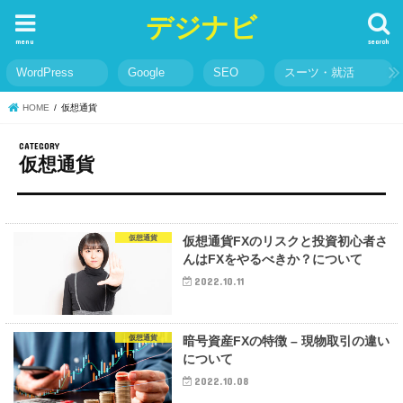
デジナビ
menu
search
WordPress
Google
SEO
スーツ・就活
HOME
仮想通貨
仮想通貨
仮想通貨
仮想通貨FXのリスクと投資初心者さ
んはFXをやるべきか？について
2022.10.11
仮想通貨
暗号資産FXの特徴 – 現物取引の違い
について
2022.10.08