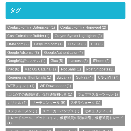
タグ
Contact Form 7 Datepicker
(1)
Contact Form 7 Honeypot
(2)
Cost Calculator Builder
(1)
Crayon Syntax Highlighter
(3)
DMM.com
(2)
EasyCron.com
(1)
FileZilla
(3)
FTX
(3)
Google Adsense
(3)
Google Authenticator
(4)
Google認証システム
(1)
Gtax
(5)
htaccess
(8)
iPhone
(2)
Mac
(6)
Mac OS Cataina
(1)
Not Sans
(1)
Post Snippets
(2)
Regenerate Thumbnails
(1)
Suica
(7)
Suit-Ya
(4)
UN-LIMIT
(7)
WEBフォント
(1)
WP Downloader
(1)
はじめての仮想通貨、仮想通貨初心者
(1)
ウェブマスターツール
(1)
カリクル
(4)
サーチコンソール
(9)
ステラウォーク
(1)
ステラルーメン
(1)
スニーカーパンプス
(1)
セキュリティ
(3)
トレードルール、ビットコイン、仮想通貨の現物取引、仮想通貨トレード
(1)